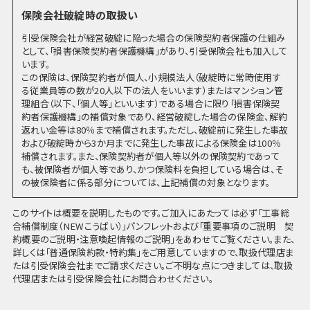
保険会社破綻時の取扱い
引受保険会社が経営破綻に陥った場合の保険契約者保護の仕組み
として、「損害保険契約者保護機構」があり、引受保険会社も加入して
います。
この保険は、保険契約者が個人、小規模法人（破綻時に常時使用す
る従業員等の数が20人以下の法人をいいます）またはマンション管
理組合（以下、「個人等」といいます）である場合に限り「損害保険契
約者保護機構」の補償対象であり、経営破綻した場合の保険金、解約
返れい金等は80％まで補償されます。ただし、破綻前に発生した事故
および破綻時から3か月までに発生した事故による保険金は100％
補償されます。また、保険契約者が個人等以外の保険契約であって
も、被保険者が個人等であり、かつ保険料を負担している場合は、そ
の被保険者に係る部分については、上記補償の対象となります。
このサイトは概要を説明したものです。ご加入にあたっては必ず「工事総
合補償制度（NEWこうばい）」パンフレットおよび「重要事項のご説明 契
約概要のご説明・注意喚起情報のご説明」をあわせてご覧ください。また、
詳しくは「普通保険約款・特約集」をご用意していますので、取扱代理店ま
たは引受保険会社までご請求ください。ご不明な点につきましては、取扱
代理店または引受保険会社にお問合わせください。